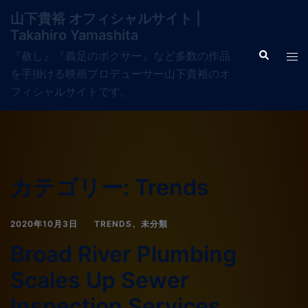
山下貴裕 オフィシャルサイト |
Takahiro Yamashita
『赦し』『義足のボクサー』など多数の作品
を手掛ける映画プロデューサー山下貴裕のオ
フィシャルサイトです。
カテゴリー:
Trends
2020年10月3日
TRENDS
、
未分類
Broad River Plumbing
Scales Up Sewer
Inspection Services